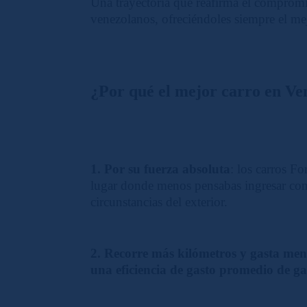
Una trayectoria que reafirma el comprom
venezolanos, ofreciéndoles siempre el me
¿Por qué el mejor carro en Ve
1. Por su fuerza absoluta
: los carros F
lugar donde menos pensabas ingresar con
circunstancias del exterior.
2. Recorre más kilómetros y gasta me
una eficiencia de gasto promedio de ga