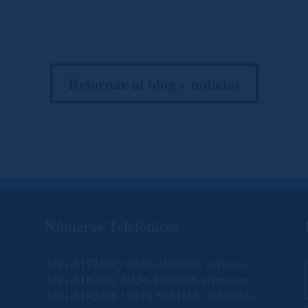
Retornar al blog y noticias
Números Telefónicos
0241-6172404 / 0424-4328010, servicio.
0241-6187682 /0424-4178028, repuestos.
0241-6142008 / 0414-5841164, vehículos