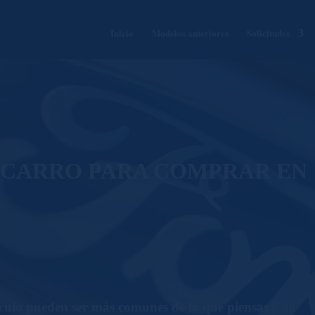
Inicio
Modelos anteriores
Solicitudes
R CARRO PARA COMPRAR EN
hículo pueden ser más comunes de lo que piensas
y en