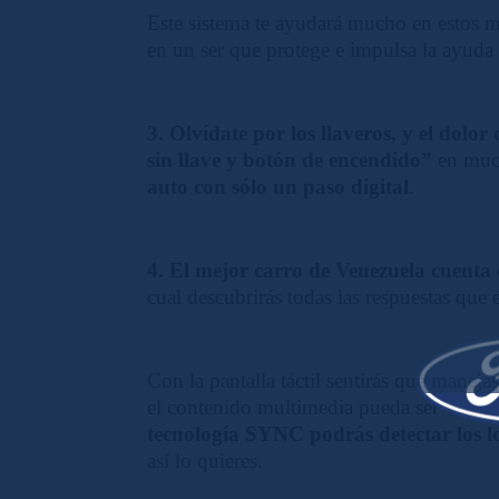
Este sistema te ayudará mucho en estos m
en un ser que protege e impulsa la ayuda 
3. Olvídate por los llaveros, y el dolor
sin llave y botón de encendido”
en much
auto con sólo un paso digital
.
4. El mejor carro de Venezuela cuenta
cual descubrirás todas las respuestas que
Con la pantalla táctil sentirás que manej
el contenido multimedia pueda ser visto y
tecnología SYNC podrás detectar los l
así lo quieres.