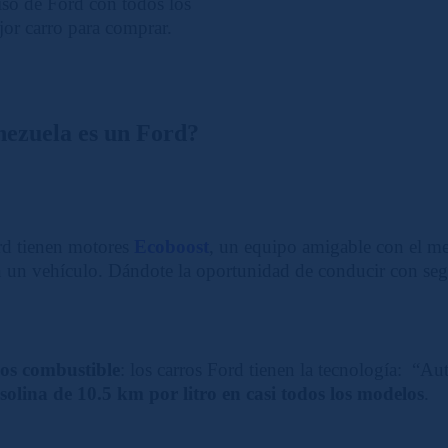
iso de Ford con todos los
jor carro para comprar.
nezuela es un Ford?
ord tienen motores
Ecoboost
, un equipo amigable con el med
 un vehículo. Dándote la oportunidad de conducir con segu
nos combustible
: los carros Ford tienen la tecnología: “Au
solina de 10.5 km por litro en casi todos los modelos
.