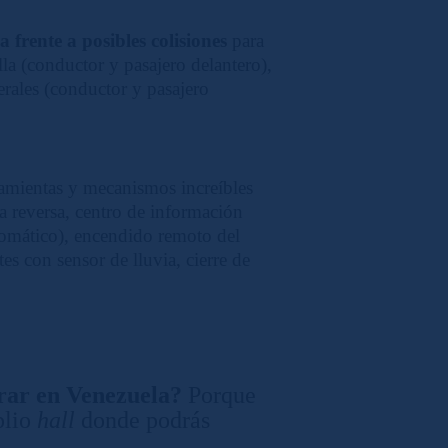
a frente a posibles colisiones
para
lla (conductor y pasajero delantero),
terales (conductor y pasajero
rramientas y mecanismos increíbles
ra reversa, centro de información
tomático), encendido remoto del
es con sensor de lluvia, cierre de
rar en Venezuela?
Porque
plio
hall
donde podrás