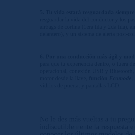
5. Tu vida estará resguardada siempre
resguardar la vida del conductor y los pas
airbags de cortina (1era fila y 2da fila), 
delantero), y un sistema de alerta post-co
6. Por una conducción más ágil y mo
para que tu experiencia dentro, o fuera de
operacional, conexión USB y Bluetooth, c
motor desde la llave,
función
Ecomode
,
vidrios de puerta, y pantallas LCD.
No le des más vueltas a tu preg
indiscutiblemente la respuesta
conocer los últimos modelos de 