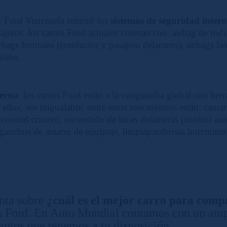
: Ford Venezuela reforzó los
sistemas de seguridad intern
ajeros. los carros Ford actuales cuentan con: airbag de rodi
airbags frontales (conductor y pasajero delantero), airbags la
lisión.
derna
: los carros Ford están a la vanguardia global con he
 ellos, sea inigualable; entre estos mecanismos están: cama
ontrol crucero, encendido de luces delanteras (control au
 ganchos de amarre de equipaje, limpiaparabrisas intermitent
unta sobre
¿cuál es el mejor carro para comp
 es Ford. En Auto Mundial contamos con un am
autos que tenemos a tu disposición.