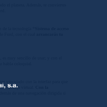
do el planeta. Además, te conviertes
ord.
n de la tecnología
“Sistema de acceso
de Ford, con el cual
arrancarás tu
, es muy sencillo de usar; y con el
tu habla coloquial.
ser vinculado con la interfaz para que
ran burbuja virtual.
Con la
además de una navegación dirigida si