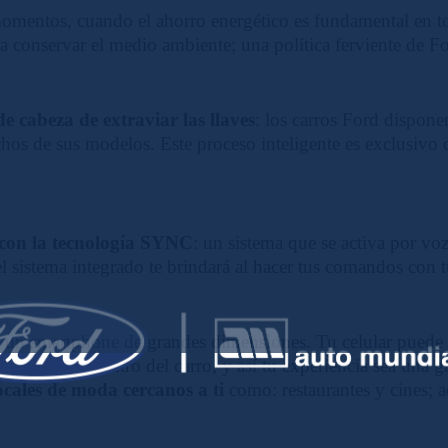
omentos, cuando el ahorro energético es fundamental en to
a conservar el medio ambiente; una política ferviente de F
 de cabeza de extraviar las llaves
: los carros Ford dispone
os de sus modelos. Este proceso inteligente es exclusivo 
 con la tecnología SYNC
: un sistema que se activa por voz
 el sistema integrado te brindará al hacer tus comandos con 
as un smartphone de grandes dimensiones. Tu celular puede 
 escuchado dentro del carro, y así tu experiencia sea una g
ocales de moda cercanos a ti
como: restaurantes y cines; 