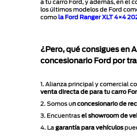
a tu carro Ford, y además, en el
los últimos modelos de Ford com
como
la Ford Ranger XLT 4×4 20
¿Pero, qué consigues en A
concesionario Ford por tr
1. Alianza principal y comercial c
venta directa de para tu carro Fo
2. Somos u
n concesionario de re
3. Encuentras
el showroom de veh
4. La
garantía para vehículos
pued