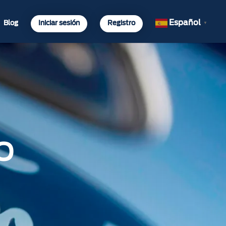
Español
Blog
Iniciar sesión
Registro
▼
O