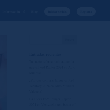
Información
Blog
Iniciar sesión
Registro
Entradas recientes
Tu sueño se hace realidad con la
nueva Ford Raptor 2024 en Auto
Mundial.
¿Por qué comprar la nueva Ford
Territory 2024 en Auto Mundial
Valencia?
La nueva Ford Ranger Raptor
2024 en Venezuela: una bestia off-