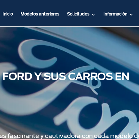
Inicio
Modelos anteriores
Solicitudes
Información
 FORD Y SUS CARROS EN
 es fascinante y cautivadora con cada modelo d