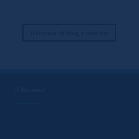
Retornar al blog y noticias
¡Ubícanos!