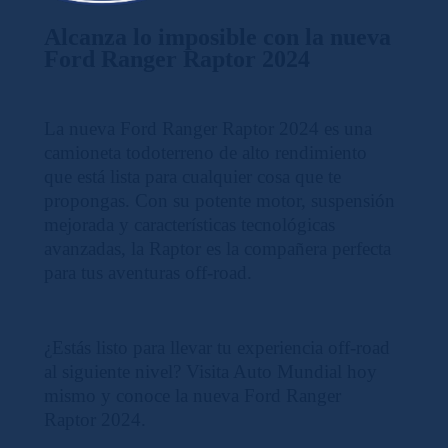
Alcanza lo imposible con la nueva
Ford Ranger Raptor 2024
La nueva Ford Ranger Raptor 2024 es una
camioneta todoterreno de alto rendimiento
que está lista para cualquier cosa que te
propongas. Con su potente motor, suspensión
mejorada y características tecnológicas
avanzadas, la Raptor es la compañera perfecta
para tus aventuras off-road.
¿Estás listo para llevar tu experiencia off-road
al siguiente nivel? Visita Auto Mundial hoy
mismo y conoce la nueva Ford Ranger
Raptor 2024.