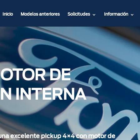
Inicio
Modelos anteriores
Solicitudes
Información
MOTOR DE
N INTERNA
una excelente pickup 4×4 con motor de