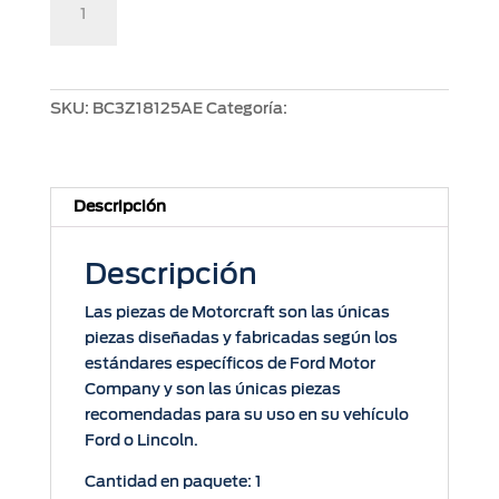
Añadir al carrito
Trasero
-
F-
250
SKU:
BC3Z18125AE
Categoría:
Amortiguadores
-
F350
MOTOR
6.2L
Descripción
V8
4X2
Descripción
2011
/
Las piezas de Motorcraft son las únicas
2015.
piezas diseñadas y fabricadas según los
cantidad
estándares específicos de Ford Motor
Company y son las únicas piezas
recomendadas para su uso en su vehículo
Ford o Lincoln.
Cantidad en paquete: 1