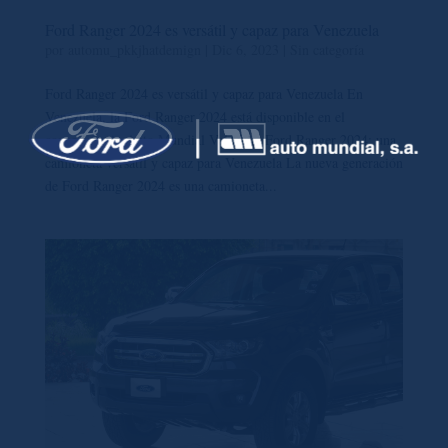
Ford Ranger 2024 es versátil y capaz para Venezuela
por
automu_pkkjhatdemign
|
Dic 6, 2023
|
Sin categoría
Ford Ranger 2024 es versátil y capaz para Venezuela En
Venezuela, la Ford Ranger 2024 está disponible en el
concesionario Auto Mundial Valencia. Ford Ranger 2024: una
camioneta versátil y capaz para Venezuela La nueva generación
de Ford Ranger 2024 es una camioneta...