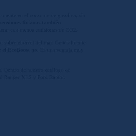
ivamente en el consumo de gasolina, sin
ensiones livianas también
tera, con menos emisiones de CO2.
o sobre el nivel del mar. Generalmente
e el EcoBoost no
. Es una ventaja muy
t
. Dentro de nuestro catálogo de
d Ranger XLS
y
Ford Raptor
.