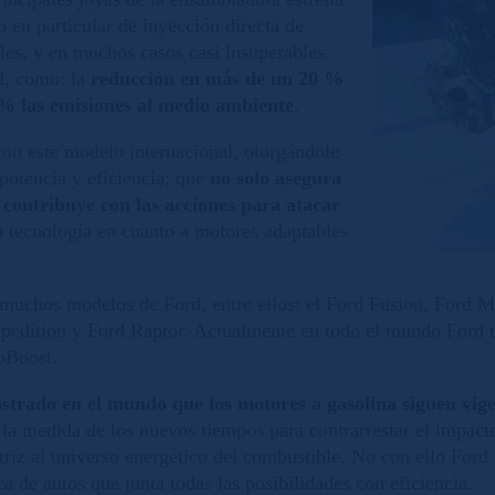
 en particular de inyección directa de
bles, y en muchos casos casi insuperables
d, como: la
reducción en más de un 20
%
% las emisiones al medio ambiente
.
on este modelo internacional, otorgándole
otencia y eficiencia; que
no solo asegura
contribuye con las acciones para atacar
ma tecnología en cuanto a motores adaptables
muchos modelos de Ford, entre ellos: el Ford Fusion, Ford M
pedition y Ford Raptor. Actualmente en todo el mundo Ford ti
coBoost.
trado en el mundo que los motores a gasolina siguen vige
 la medida de los nuevos tiempos para contrarrestar el impacto
riz al universo energético del combustible. No con ello Ford 
ca de autos que junta todas las posibilidades con eficiencia.