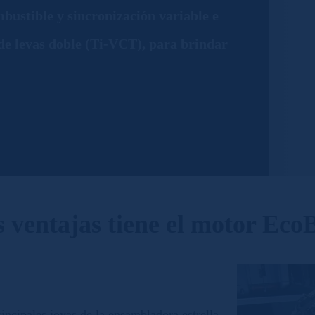
mbustible y sincronización variable e
de levas doble (Ti-VCT), para brindar
s ventajas tiene el motor Eco
incipales joyas de la ensambladora estrella