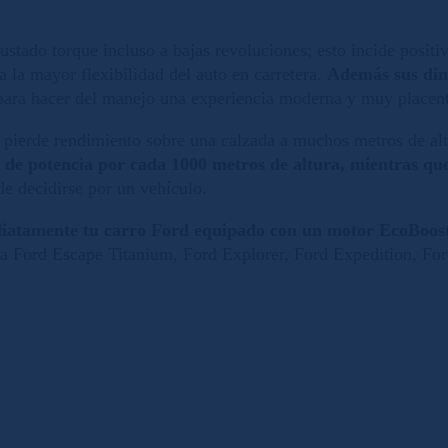
ustado torque incluso a bajas revoluciones; esto incide posit
a la mayor flexibilidad del auto en carretera.
Además sus dim
ara hacer del manejo una experiencia moderna y muy placen
 pierde rendimiento sobre una calzada a muchos metros de alt
de potencia por cada 1000 metros de altura, mientras qu
de decidirse por un vehículo.
atamente tu carro Ford equipado con un motor EcoBoos
la
Ford Escape Titanium
,
Ford Explorer
,
Ford Expedition
,
For