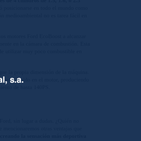
s de 4 cilindros de 1.5, 1.6, o 2.3
gró posicionarse en todo el mundo como
ión medioambiental no es tarea fácil en
 los motores Ford EcoBoost a alcanzar
amente en la cámara de combustión. Esta
de utilizar muy poco combustible en
que la propia dimensión de la máquina.
re comprimido en el motor, produciendo
miento de hasta 140PS.
Ford, sin lugar a dudas. ¿Quién no
te mencionaremos otras ventajas que
creando la sensación más deportiva