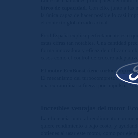
Entre las cualidades principales del motor
litros de capacidad
. Con ello, junto a la
la única capaz de hacer posible lo casi imp
el contexto globalizado actual.
Ford España explica perfectamente esto qu
estas cifras tan notables. Una cantidad pre
forma innovadora y eficaz de utilizar comb
casos como el control de crucero adaptativ
El motor EcoBoost tiene turbocompresore
El mecanismo del turbocompresor usa gases
una extraordinaria fuerza por impulso. El 
Increíbles ventajas del motor Ec
La eficiencia junto al rendimiento con men
quiere rendimiento a bajo costo, y ayudand
obtienes al usar este motor, como por ejemp